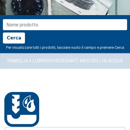
NOME PRODOTTO
Cerca
Per visualizzare tutti i prodotti, lasciare vuoto il campo e premere Cerca
FAMIGLIA
LUBROREFRIGERANTI MISCIBILI IN ACQUA