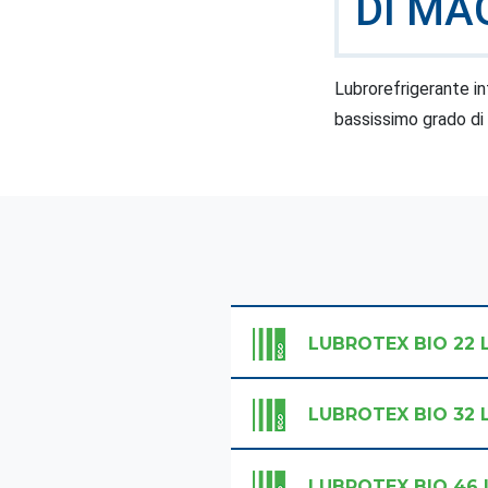
DI MA
Lubrorefrigerante in
bassissimo grado di t
LUBROTEX BIO 22 
LUBROTEX BIO 32 
LUBROTEX BIO 46 