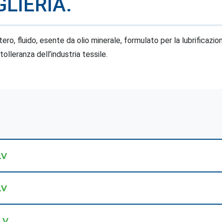
GLIERIA.
tero, fluido, esente da olio minerale, formulato per la lubrificazi
olleranza dell’industria tessile.
LV
LV
LV