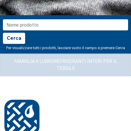
NOME PRODOTTO
Cerca
Per visualizzare tutti i prodotti, lasciare vuoto il campo e premere Cerca
FAMIGLIA
LUBROREFRIGERANTI INTERI PER IL
TESSILE